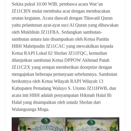
Sekira pukul 10.00 WIB, pembawa acara War’an
JZ11CRN mulai membuka acar dengan membacakan
urutan kegiatan. Acara diawali dengan Tilawatil Quran
yaitu pelantunan ayat-ayat suci Al Quran yang dibawakan
oleh Mukhlisin JZ11FBA. Sedangkan sambutan-
sambutan antara lain disampaikan oleh Ketua Panitia
HBH Mahripudin JZ11CAC yang mewakilkan kepada
Ketua RAPI Lokal 02 Shofan JZ11FQC, kemudian
dilanjutkan sambutan Ketua DPPOW Akhmad Patah
JZ11CZX yang sempat memberikan doorprize dengan
mengajukan beberapa pertanyaan sebelumnya. Sambutan
berikutnya oleh Ketua Wilayah RAPI Wilayah 13
Kabupaten Pemalang Waluyo S. Utomo JZ11HWB, dan
acara inti HBH adalah penyampaian Hikmah Halal Bi
Halal yang disampaikan oleh ustadz Shofan dari
Walangsanga Moga.