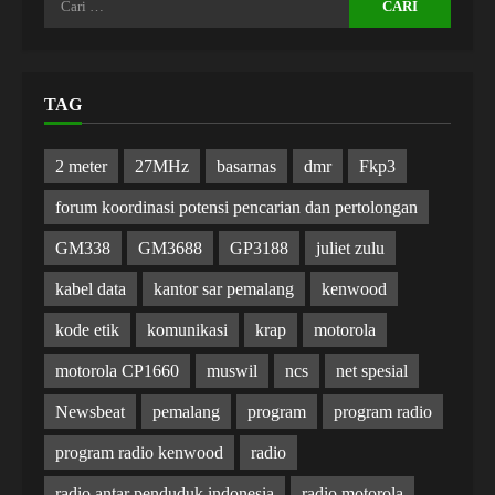
untuk:
TAG
2 meter
27MHz
basarnas
dmr
Fkp3
forum koordinasi potensi pencarian dan pertolongan
GM338
GM3688
GP3188
juliet zulu
kabel data
kantor sar pemalang
kenwood
kode etik
komunikasi
krap
motorola
motorola CP1660
muswil
ncs
net spesial
Newsbeat
pemalang
program
program radio
program radio kenwood
radio
radio antar penduduk indonesia
radio motorola