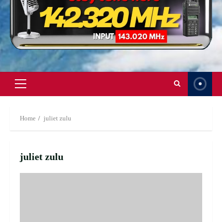
Primary
Menu
Home
juliet zulu
juliet zulu