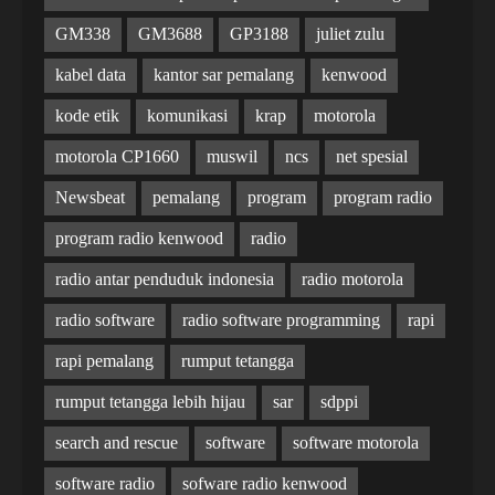
GM338
GM3688
GP3188
juliet zulu
kabel data
kantor sar pemalang
kenwood
kode etik
komunikasi
krap
motorola
motorola CP1660
muswil
ncs
net spesial
Newsbeat
pemalang
program
program radio
program radio kenwood
radio
radio antar penduduk indonesia
radio motorola
radio software
radio software programming
rapi
rapi pemalang
rumput tetangga
rumput tetangga lebih hijau
sar
sdppi
search and rescue
software
software motorola
software radio
sofware radio kenwood